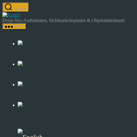
Zum
Suchen
Inhalt
Astrocamp
springen
–
Deep-Sky-Aufnahmen, Sichtbarkeitsplaner & Objektdatenbank
Astrofotografie
Menü
&
Deep-
Sky-
Katalog