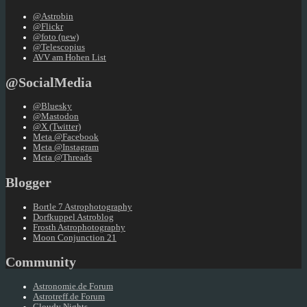
@Astrobin
@Flickr
@foto (new)
@Telescopius
AVV am Hohen List
@SocialMedia
@Bluesky
@Mastodon
@X (Twitter)
Meta @Facebook
Meta @Instagram
Meta @Threads
Blogger
Bortle 7 Astrophotography
Dorfkuppel Astroblog
Frosth Astrophotography
Moon Conjunction 21
Community
Astronomie.de Forum
Astrotreff.de Forum
Cloudy Nights