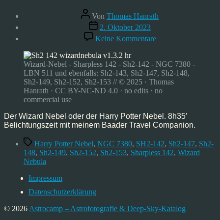
Beitragsautor
Von
Thomas Hanrath
Veröffentlichungsdatum
2. Oktober 2023
zu
Keine Kommentare
Astrofoto:
Wizard
Nebel
Wizard-Nebel - Sharpless 142 - Sh2-142 - NGC 7380 -
–
LBN 511 und ebenfalls: Sh2-143, Sh2-147, Sh2-148,
Sharpless
Sh2-149, Sh2-152, Sh2-153 // © 2025 · Thomas
142
Hanrath · CC BY-NC-ND 4.0 · no edits · no
–
commercial use
09/23
Der Wizard Nebel oder der Harry Potter Nebel. 8h35′
Belichtungszeit mit meinem Baader Travel Companion.
Schlagwörter
Harry Potter Nebel
,
NGC 7380
,
SH2-142
,
Sh2-147
,
Sh2-
148
,
Sh2-149
,
Sh2-152
,
Sh2-153
,
Sharpless 142
,
Wizard
Nebula
Impressum
Datenschutzerklärung
© 2026
Astrocamp – Astrofotografie & Deep-Sky-Katalog