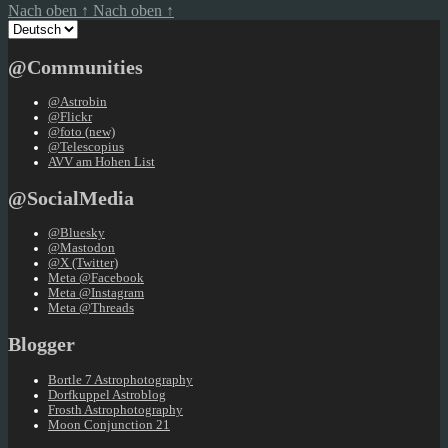
Nach oben
↑
Nach oben
↑
Sprache
auswählen
@Communities
@Astrobin
@Flickr
@foto (new)
@Telescopius
AVV am Hohen List
@SocialMedia
@Bluesky
@Mastodon
@X (Twitter)
Meta @Facebook
Meta @Instagram
Meta @Threads
Blogger
Bortle 7 Astrophotography
Dorfkuppel Astroblog
Frosth Astrophotography
Moon Conjunction 21