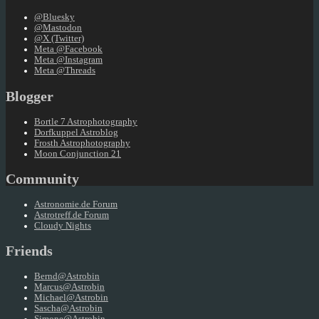
@Bluesky
@Mastodon
@X (Twitter)
Meta @Facebook
Meta @Instagram
Meta @Threads
Blogger
Bortle 7 Astrophotography
Dorfkuppel Astroblog
Frosth Astrophotography
Moon Conjunction 21
Community
Astronomie.de Forum
Astrotreff.de Forum
Cloudy Nights
Friends
Bernd@Astrobin
Marcus@Astrobin
Michael@Astrobin
Sascha@Astrobin
Simone@Astrobin