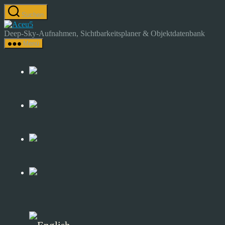
Zum
Suchen
Inhalt
Astrocamp
springen
–
Deep-Sky-Aufnahmen, Sichtbarkeitsplaner & Objektdatenbank
Astrofotografie
Menü
&
Deep-
Sky-
Katalog