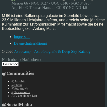
Messier 66 · NGC 3627 · UGC 6346 · PGC 34695 ·
Arp 16 · © Thomas Hanrath, CC BY-NC-ND 4.0
M 66 ist eine Balkenspiralgalaxie im Sternbild Löwe, etwa
23,9 Millionen Lichtjahre entfernt, und erreicht seine jährliche
Kulmination zur astronomischen Mitternacht sowie die beste
Beobachtungszeit Anfang März.
Impressum
Datenschutzerklärung
© 2026
Astrocamp – Astrofotografie & Deep-Sky-Katalog
Nach oben
↑
Nach oben
↑
Sprache
auswählen
@Communities
@Astrobin
@Flickr
@foto (new)
@Telescopius
AVV am Hohen List
@SocialMedia