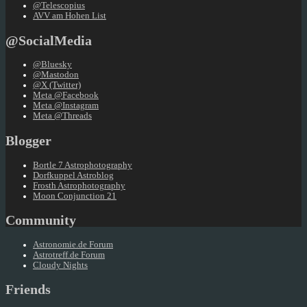
@Telescopius
AVV am Hohen List
@SocialMedia
@Bluesky
@Mastodon
@X (Twitter)
Meta @Facebook
Meta @Instagram
Meta @Threads
Blogger
Bortle 7 Astrophotography
Dorfkuppel Astroblog
Frosth Astrophotography
Moon Conjunction 21
Community
Astronomie.de Forum
Astrotreff.de Forum
Cloudy Nights
Friends