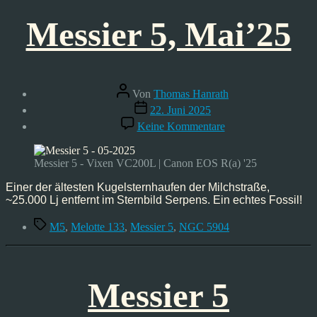
Messier 5, Mai’25
Beitragsautor
Von
Thomas Hanrath
Veröffentlichungsdatum
22. Juni 2025
zu
Keine Kommentare
Messier
5,
Mai’25
Messier 5 - Vixen VC200L | Canon EOS R(a) '25
Einer der ältesten Kugelsternhaufen der Milchstraße,
~25.000 Lj entfernt im Sternbild Serpens. Ein echtes Fossil!
Schlagwörter
M5
,
Melotte 133
,
Messier 5
,
NGC 5904
Messier 5