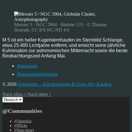
Messier 5 · NGC 5904 · Melotte 133 · © Thomas
Hanrath, CC BY-NC-ND 4.0
M 5 ist ein heller Kugelsternhaufen im Sternbild Schlange,
etwa 25.400 Lichtjahre entfernt, und erreicht seine jährliche
Kulmination zur astronomischen Mitternacht sowie die beste
Beobachtungszeit Anfang Mai.
Impressum
Datenschutzerklärung
© 2026
Astrocamp – Astrofotografie & Deep-Sky-Katalog
Nach oben
↑
Nach oben
↑
Sprache
auswählen
@Communities
@Astrobin
@Flickr
@foto (new)