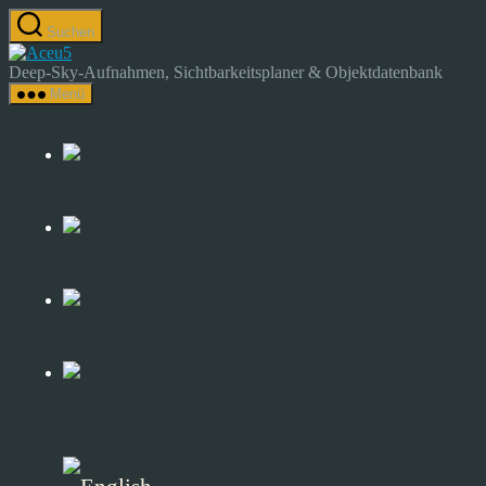
Zum
Suchen
Inhalt
Astrocamp
springen
–
Deep-Sky-Aufnahmen, Sichtbarkeitsplaner & Objektdatenbank
Astrofotografie
Menü
&
Deep-
Sky-
Katalog