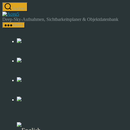
Zum
Suchen
Inhalt
Astrocamp
springen
–
Deep-Sky-Aufnahmen, Sichtbarkeitsplaner & Objektdatenbank
Astrofotografie
Menü
&
Deep-
Sky-
Katalog