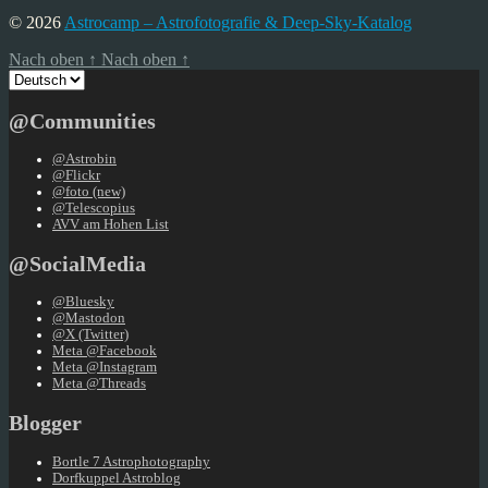
© 2026
Astrocamp – Astrofotografie & Deep-Sky-Katalog
Nach oben
↑
Nach oben
↑
Sprache
auswählen
@Communities
@Astrobin
@Flickr
@foto (new)
@Telescopius
AVV am Hohen List
@SocialMedia
@Bluesky
@Mastodon
@X (Twitter)
Meta @Facebook
Meta @Instagram
Meta @Threads
Blogger
Bortle 7 Astrophotography
Dorfkuppel Astroblog