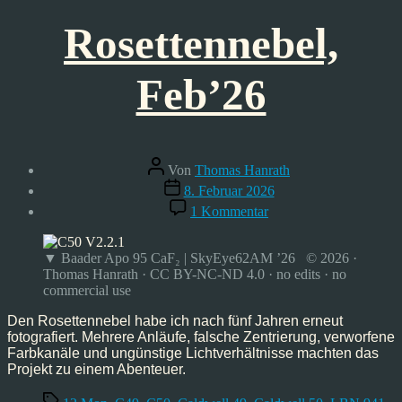
Rosettennebel,
Feb’26
Beitragsautor
Von
Thomas Hanrath
Veröffentlichungsdatum
8. Februar 2026
zu
1 Kommentar
Rosettennebel,
Feb’26
▼ Baader Apo 95 CaF₂ | SkyEye62AM ’26 © 2026 ·
Thomas Hanrath · CC BY-NC-ND 4.0 · no edits · no
commercial use
Den Rosettennebel habe ich nach fünf Jahren erneut
fotografiert. Mehrere Anläufe, falsche Zentrierung, verworfene
Farbkanäle und ungünstige Lichtverhältnisse machten das
Projekt zu einem Abenteuer.
Schlagwörter