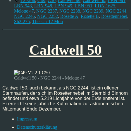
12 Mon
,
C49
,
C50
,
Caldwell 49
,
Caldwell 50
,
LBN 941
,
LBN 943
,
LBN 948
,
LBN 949
,
LBN 951
,
LDN 1625
,
Melotte 47
,
NGC 2237
,
NGC 2238
,
NGC 2239
,
NGC 2244
,
NGC 2246
,
NGC 2252
,
Rosette A
,
Rosette B
,
Rosettennebel
,
Sh2-275
,
The star 12 Mon
Caldwell 50
Caldwell 50 - NGC 2244 - Melotte 47
Caldwell 50, auch bekannt als NGC 2244, ist ein offener
Sternhaufen, der sich im Rosettennebel im Sternbild Einhorn
befindet und etwa 5.219 Lichtjahre von der Erde entfernt ist.
Er erreicht seine jährliche Kulmination zur astronomischen
Mitternacht Ende Dezember.
Impressum
Datenschutzerklärung