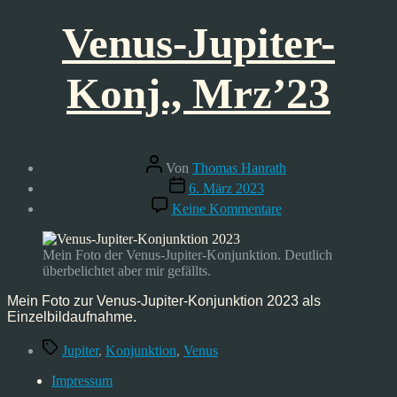
Venus-Jupiter-
Konj., Mrz’23
Beitragsautor
Von
Thomas Hanrath
Veröffentlichungsdatum
6. März 2023
zu
Keine Kommentare
Venus-
Jupiter-
Konj.,
Mein Foto der Venus-Jupiter-Konjunktion. Deutlich
Mrz’23
überbelichtet aber mir gefällts.
Mein Foto zur Venus-Jupiter-Konjunktion 2023 als
Einzelbildaufnahme.
Schlagwörter
Jupiter
,
Konjunktion
,
Venus
Impressum