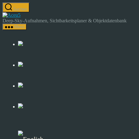
Zum
Suchen
Inhalt
Astrocamp
springen
–
Deep-Sky-Aufnahmen, Sichtbarkeitsplaner & Objektdatenbank
Astrofotografie
Menü
&
Deep-
Sky-
Katalog