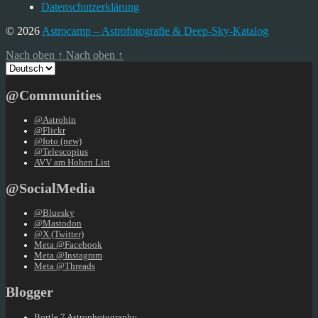
Datenschutzerklärung
© 2026
Astrocamp – Astrofotografie & Deep-Sky-Katalog
Nach oben
↑
Nach oben
↑
Sprache
auswählen
@Communities
@Astrobin
@Flickr
@foto (new)
@Telescopius
AVV am Hohen List
@SocialMedia
@Bluesky
@Mastodon
@X (Twitter)
Meta @Facebook
Meta @Instagram
Meta @Threads
Blogger
Bortle 7 Astrophotography