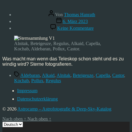
Beitragsautor
Von
Thomas Hanrath
Veröffentlichungsdatum
6. März 2023
zu
Keine Kommentare
Sternsammlung
–
03/23
Alnitak, Beteigeuze, Regulus, Alkaid, Capella,
Kochab, Aldebaran, Pollux, Castor.
Was macht man wenn das Teleskop schon steht und es zu
windig wird? Sterne fotografieren.
Schlagwörter
Aldebaran
,
Alkaid
,
Alnitak
,
Beteigeuze
,
Capella
,
Castor
,
Kochab
,
Pollux
,
Regulus
Impressum
Datenschutzerklärung
© 2026
Astrocamp – Astrofotografie & Deep-Sky-Katalog
Nach oben
↑
Nach oben
↑
Sprache
auswählen