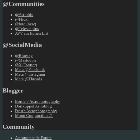
@Communities
@Astrobin
@Flickr
@foto (new)
@Telescopius
AVV am Hohen List
@SocialMedia
@Bluesky
@Mastodon
@X (Twitter)
Meta @Facebook
Meta @Instagram
Meta @Threads
Blogger
Bortle 7 Astrophotography
Dorfkuppel Astroblog
Frosth Astrophotography
Moon Conjunction 21
Community
Astronomie.de Forum