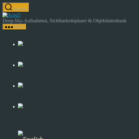
Zum
Suchen
Inhalt
Astrocamp
springen
–
Deep-Sky-Aufnahmen, Sichtbarkeitsplaner & Objektdatenbank
Astrofotografie
Menü
&
Deep-
Sky-
Katalog