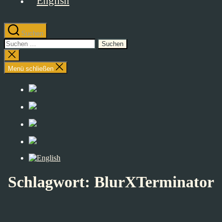
Suchen
Suchen
nach:
Suche
schließen
Menü schließen
Schlagwort:
BlurXTerminator