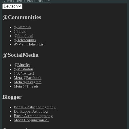
Nach oben
↑
Nach oben
↑
Sprache
auswählen
@Communities
@Astrobin
@Flickr
@foto (new)
@Telescopius
AVV am Hohen List
@SocialMedia
@Bluesky
@Mastodon
@X (Twitter)
Meta @Facebook
Meta @Instagram
Meta @Threads
Blogger
Bortle 7 Astrophotography
Dorfkuppel Astroblog
Frosth Astrophotography
Moon Conjunction 21