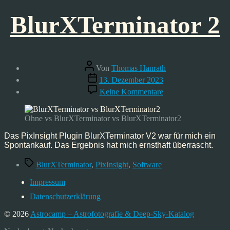
BlurXTerminator 2
Beitragsautor
Von
Thomas Hanrath
Veröffentlichungsdatum
13. Dezember 2023
zu
Keine Kommentare
BlurXTerminator
2
Ohne vs BlurXTerminator vs BlurXTerminator2
Das PixInsight Plugin BlurXTerminator V2 war für mich ein
Spontankauf. Das Ergebnis hat mich ernsthaft überrascht.
Schlagwörter
BlurXTerminator
,
PixInsight
,
Software
Impressum
Datenschutzerklärung
© 2026
Astrocamp – Astrofotografie & Deep-Sky-Katalog