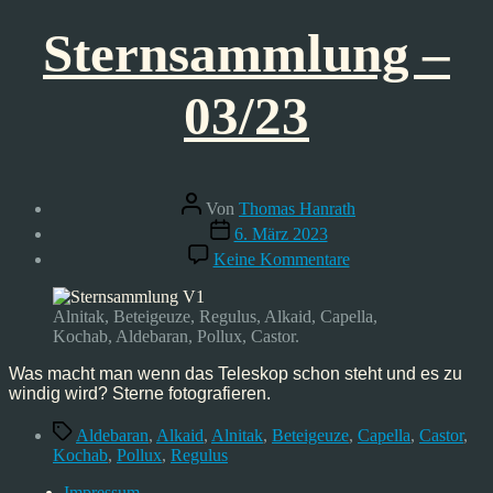
Sternsammlung –
03/23
Beitragsautor
Von
Thomas Hanrath
Veröffentlichungsdatum
6. März 2023
zu
Keine Kommentare
Sternsammlung
–
03/23
Alnitak, Beteigeuze, Regulus, Alkaid, Capella,
Kochab, Aldebaran, Pollux, Castor.
Was macht man wenn das Teleskop schon steht und es zu
windig wird? Sterne fotografieren.
Schlagwörter
Aldebaran
,
Alkaid
,
Alnitak
,
Beteigeuze
,
Capella
,
Castor
,
Kochab
,
Pollux
,
Regulus
Impressum