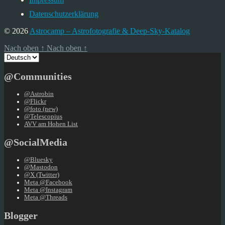
Datenschutzerklärung
© 2026
Astrocamp – Astrofotografie & Deep-Sky-Katalog
Nach oben
↑
Nach oben
↑
Sprache
auswählen
@Communities
@Astrobin
@Flickr
@foto (new)
@Telescopius
AVV am Hohen List
@SocialMedia
@Bluesky
@Mastodon
@X (Twitter)
Meta @Facebook
Meta @Instagram
Meta @Threads
Blogger