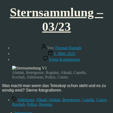
Sternsammlung –
03/23
Beitragsautor
Von
Thomas Hanrath
Veröffentlichungsdatum
6. März 2023
zu
Keine Kommentare
Sternsammlung
–
03/23
Alnitak, Beteigeuze, Regulus, Alkaid, Capella,
Kochab, Aldebaran, Pollux, Castor.
Was macht man wenn das Teleskop schon steht und es zu
windig wird? Sterne fotografieren.
Schlagwörter
Aldebaran
,
Alkaid
,
Alnitak
,
Beteigeuze
,
Capella
,
Castor
,
Kochab
,
Pollux
,
Regulus
Impressum