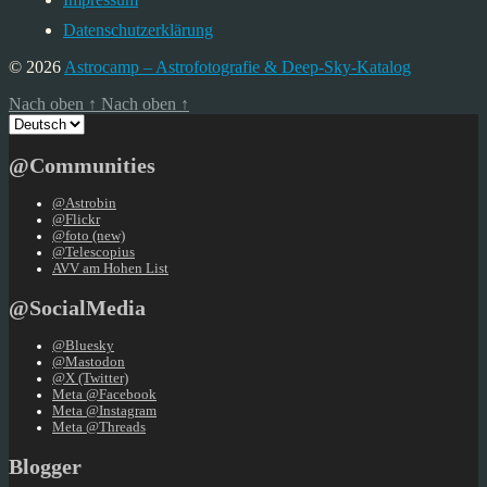
Datenschutzerklärung
© 2026
Astrocamp – Astrofotografie & Deep-Sky-Katalog
Nach oben
↑
Nach oben
↑
Sprache
auswählen
@Communities
@Astrobin
@Flickr
@foto (new)
@Telescopius
AVV am Hohen List
@SocialMedia
@Bluesky
@Mastodon
@X (Twitter)
Meta @Facebook
Meta @Instagram
Meta @Threads
Blogger