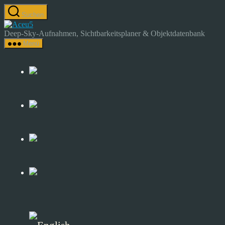
Zum
Suchen
Inhalt
Astrocamp
springen
–
Deep-Sky-Aufnahmen, Sichtbarkeitsplaner & Objektdatenbank
Astrofotografie
Menü
&
Deep-
Sky-
Katalog