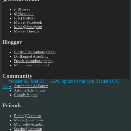
@Bluesky
@Mastodon
@X (Twitter)
Meta @Facebook
Meta @Instagram
Meta @Threads
Blogger
Bortle 7 Astrophotography
Dorfkuppel Astroblog
Frosth Astrophotography
Moon Conjunction 21
Community
← Messier 92, Mai’25
← APO optimiert mit dem Baader UFC-
Tilter
Astronomie.de Forum
Astrotreff.de Forum
Cloudy Nights
Friends
Bernd@Astrobin
Marcus@Astrobin
Michael@Astrobin
Sascha@Astrobin