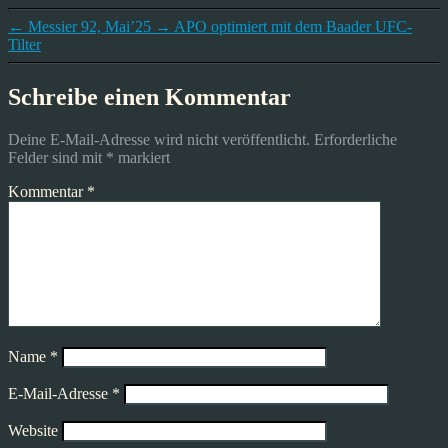
←
Messier 92, Mai’25
→
APO optimiert mit dem Baader UFC-
Tilter
Schreibe einen Kommentar
Deine E-Mail-Adresse wird nicht veröffentlicht.
Erforderliche
Felder sind mit
*
markiert
Kommentar
*
Name
*
E-Mail-Adresse
*
Website