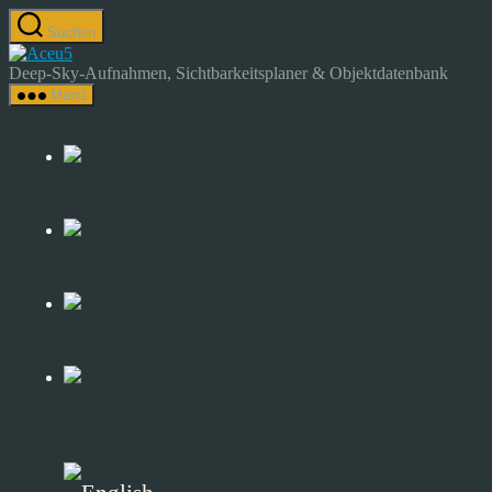
Zum
Suchen
Inhalt
Astrocamp
springen
–
Deep-Sky-Aufnahmen, Sichtbarkeitsplaner & Objektdatenbank
Astrofotografie
Menü
&
Deep-
Sky-
Katalog