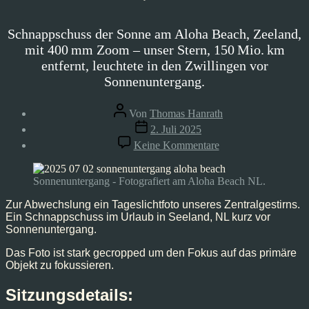
Schnappschuss der Sonne am Aloha Beach, Zeeland,
mit 400 mm Zoom – unser Stern, 150 Mio. km
entfernt, leuchtete in den Zwillingen vor
Sonnenuntergang.
Beitragsautor
Von
Thomas Hanrath
Veröffentlichungsdatum
2. Juli 2025
zu
Keine Kommentare
Sonnenuntergang
Aloha
Beach,
Sonnenuntergang - Fotografiert am Aloha Beach NL.
Jun’25
Zur Abwechslung ein Tageslichtfoto unseres Zentralgestirns.
Ein Schnappschuss im Urlaub in Seeland, NL kurz vor
Sonnenuntergang.
Das Foto ist stark gecropped um den Fokus auf das primäre
Objekt zu fokussieren.
Sitzungsdetails: