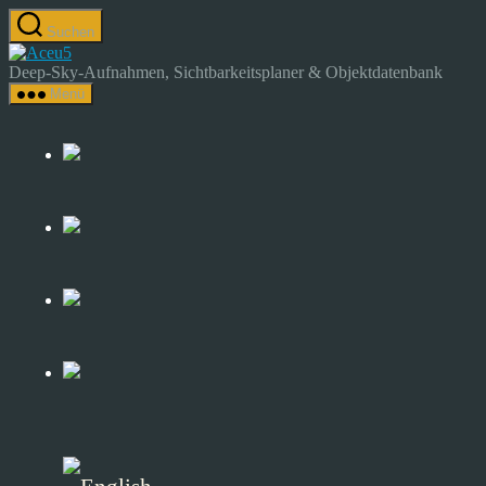
Zum
Suchen
Inhalt
Astrocamp
springen
–
Deep-Sky-Aufnahmen, Sichtbarkeitsplaner & Objektdatenbank
Astrofotografie
Menü
&
Deep-
Sky-
Katalog