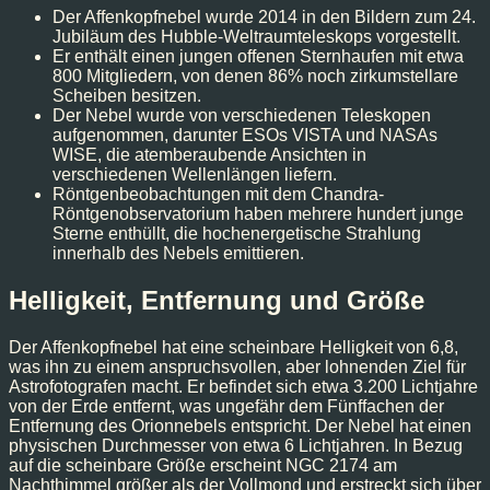
Der Affenkopfnebel wurde 2014 in den Bildern zum 24.
Jubiläum des Hubble-Weltraumteleskops vorgestellt.
Er enthält einen jungen offenen Sternhaufen mit etwa
800 Mitgliedern, von denen 86% noch zirkumstellare
Scheiben besitzen.
Der Nebel wurde von verschiedenen Teleskopen
aufgenommen, darunter ESOs VISTA und NASAs
WISE, die atemberaubende Ansichten in
verschiedenen Wellenlängen liefern.
Röntgenbeobachtungen mit dem Chandra-
Röntgenobservatorium haben mehrere hundert junge
Sterne enthüllt, die hochenergetische Strahlung
innerhalb des Nebels emittieren.
Helligkeit, Entfernung und Größe
Der Affenkopfnebel hat eine scheinbare Helligkeit von 6,8,
was ihn zu einem anspruchsvollen, aber lohnenden Ziel für
Astrofotografen macht. Er befindet sich etwa 3.200 Lichtjahre
von der Erde entfernt, was ungefähr dem Fünffachen der
Entfernung des Orionnebels entspricht. Der Nebel hat einen
physischen Durchmesser von etwa 6 Lichtjahren. In Bezug
auf die scheinbare Größe erscheint NGC 2174 am
Nachthimmel größer als der Vollmond und erstreckt sich über