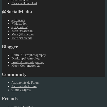
AVV am Hohen List
@SocialMedia
@Bluesky
@Mastodon
@X (Twitter)
Meta @Facebook
Meta @Instagram
Meta @Threads
Blogger
Bortle 7 Astrophotography
Dorfkuppel Astroblog
Frosth Astrophotography
Moon Conjunction 21
Community
Astronomie.de Forum
Astrotreff.de Forum
Cloudy Nights
Friends
Bernd@Astrobin