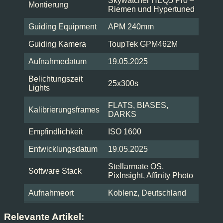
Skywatcher HEQ5 Pro –
Montierung
Riemen und Hypertuned
Guiding Equipment
APM 240mm
Guiding Kamera
ToupTek GPM462M
Aufnahmedatum
19.05.2025
Belichtungszeit
25x300s
Lights
FLATS, BIASES,
Kalibrierungsframes
DARKS
Empfindlichkeit
ISO 1600
Entwicklungsdatum
19.05.2025
Stellarmate OS,
Software Stack
PixInsight, Affinity Photo
Aufnahmeort
Koblenz, Deutschland
Relevante Artikel: