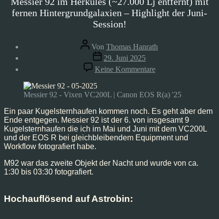
Messier 92 im Herkules (~27.000 Lj entfernt) mit
fernen Hintergrundgalaxien – Highlight der Juni-
Session!
Beitragsautor
Von
Thomas Hanrath
Veröffentlichungsdatum
29. Juni 2025
zu
Keine Kommentare
Messier
92,
Mai’25
Messier 92 - Vixen VC200L | Canon EOS R(a) '25
Ein paar Kugelsternhaufen kommen noch. Es geht aber dem
Ende entgegen. Messier 92 ist der 6. von insgesamt 9
Kugelsternhaufen die ich im Mai und Juni mit dem VC200L
und der EOS R bei gleichbleibendem Equipment und
Workflow fotografiert habe.
M92 war das zweite Objekt der Nacht und wurde von ca.
1:30 bis 03:30 fotografiert.
Hochauflösend auf Astrobin: