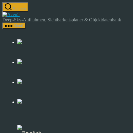
Zum
Suchen
Inhalt
Astrocamp
springen
–
Deep-Sky-Aufnahmen, Sichtbarkeitsplaner & Objektdatenbank
Astrofotografie
Menü
&
Deep-
Sky-
Katalog