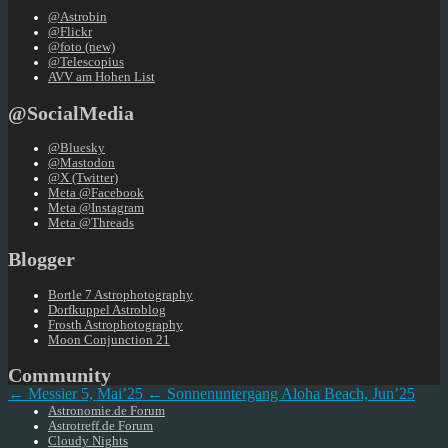
@Astrobin
@Flickr
@foto (new)
@Telescopius
AVV am Hohen List
@SocialMedia
@Bluesky
@Mastodon
@X (Twitter)
Meta @Facebook
Meta @Instagram
Meta @Threads
Blogger
Bortle 7 Astrophotography
Dorfkuppel Astroblog
Frosth Astrophotography
Moon Conjunction 21
Community
← Messier 5, Mai’25
← Sonnenuntergang Aloha Beach, Jun’25
Astronomie.de Forum
Astrotreff.de Forum
Cloudy Nights