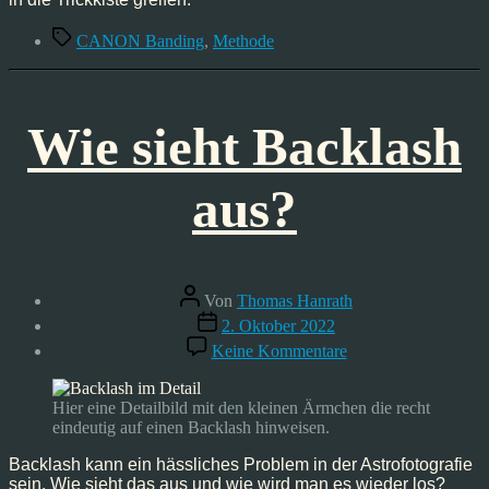
Schlagwörter
CANON Banding
,
Methode
Wie sieht Backlash
aus?
Beitragsautor
Von
Thomas Hanrath
Veröffentlichungsdatum
2. Oktober 2022
zu
Keine Kommentare
Wie
sieht
Backlash
Hier eine Detailbild mit den kleinen Ärmchen die recht
aus?
eindeutig auf einen Backlash hinweisen.
Backlash kann ein hässliches Problem in der Astrofotografie
sein. Wie sieht das aus und wie wird man es wieder los?