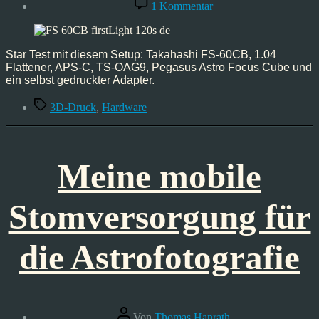
zu
1 Kommentar
Takahashi
FS-
60CB
erster
Star Test mit diesem Setup: Takahashi FS-60CB, 1.04
Einsatz
Flattener, APS-C, TS-OAG9, Pegasus Astro Focus Cube und
mit
ein selbst gedruckter Adapter.
TS-
Schlagwörter
OAG9
3D-Druck
,
Hardware
Meine mobile
Stomversorgung für
die Astrofotografie
Beitragsautor
Von
Thomas Hanrath