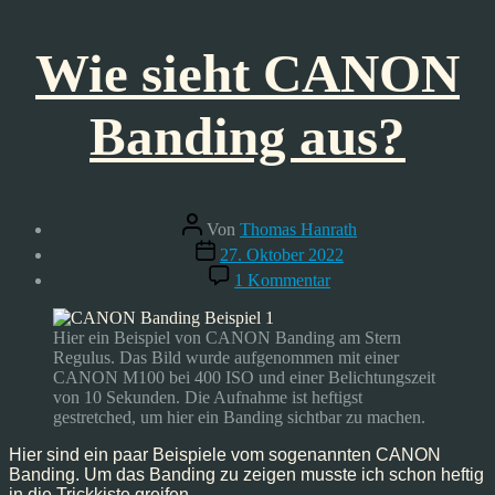
Wie sieht CANON
Banding aus?
Beitragsautor
Von
Thomas Hanrath
Veröffentlichungsdatum
27. Oktober 2022
zu
1 Kommentar
Wie
sieht
CANON
Hier ein Beispiel von CANON Banding am Stern
Banding
Regulus. Das Bild wurde aufgenommen mit einer
aus?
CANON M100 bei 400 ISO und einer Belichtungszeit
von 10 Sekunden. Die Aufnahme ist heftigst
gestretched, um hier ein Banding sichtbar zu machen.
Hier sind ein paar Beispiele vom sogenannten CANON
Banding. Um das Banding zu zeigen musste ich schon heftig
in die Trickkiste greifen.