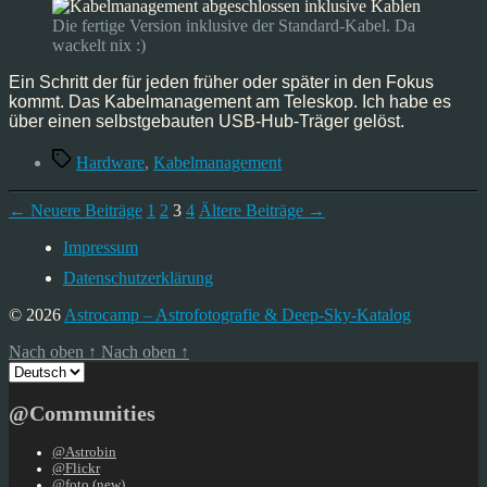
–
Erledigt
Die fertige Version inklusive der Standard-Kabel. Da
wackelt nix :)
Ein Schritt der für jeden früher oder später in den Fokus
kommt. Das Kabelmanagement am Teleskop. Ich habe es
über einen selbstgebauten USB-Hub-Träger gelöst.
Schlagwörter
Hardware
,
Kabelmanagement
Seitennummerierung
←
Neuere
Beiträge
1
2
3
4
Ältere
Beiträge
→
der
Impressum
Beiträge
Datenschutzerklärung
© 2026
Astrocamp – Astrofotografie & Deep-Sky-Katalog
Nach oben
↑
Nach oben
↑
Sprache
auswählen
@Communities
@Astrobin
@Flickr
@foto (new)