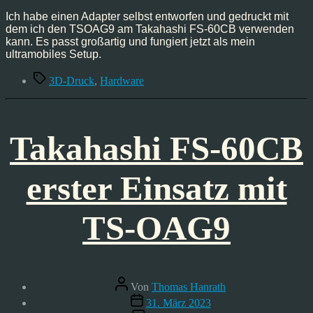
FS-
60CB
Ich habe einen Adapter selbst entworfen und gedruckt mit
und
dem ich den TSOAG9 am Takahashi FS-60CB verwenden
dem
kann. Es passt großartig und fungiert jetzt als mein
TSOAG9
ultramobiles Setup.
Schlagwörter
3D-Druck
,
Hardware
Takahashi FS-60CB
erster Einsatz mit
TS-OAG9
Beitragsautor
Von
Thomas Hanrath
Veröffentlichungsdatum
31. März 2023