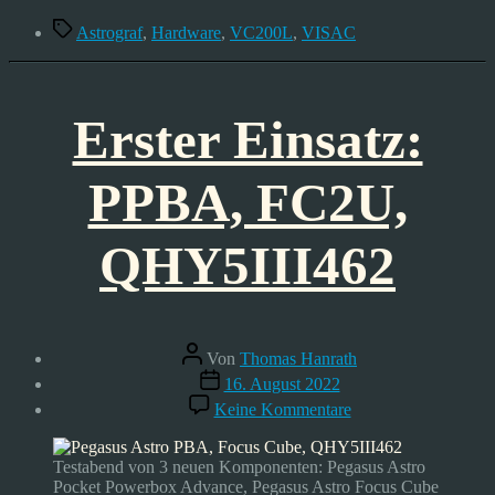
Schlagwörter
Astrograf
,
Hardware
,
VC200L
,
VISAC
Erster Einsatz:
PPBA, FC2U,
QHY5III462
Beitragsautor
Von
Thomas Hanrath
Veröffentlichungsdatum
16. August 2022
zu
Keine Kommentare
Erster
Einsatz:
PPBA,
Testabend von 3 neuen Komponenten: Pegasus Astro
FC2U,
Pocket Powerbox Advance, Pegasus Astro Focus Cube