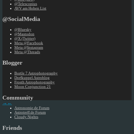
@Telescopius
AVV am Hohen List
@SocialMedia
@Bluesky
@Mastodon
@X (Twitter)
Meta @Facebook
Meta @Instagram
Meta @Threads
Blogger
Bortle 7 Astrophotography
Dorfkuppel Astroblog
Frosth Astrophotography
Moon Conjunction 21
Community
→
←
Astronomie.de Forum
Astrotreff.de Forum
Cloudy Nights
Friends