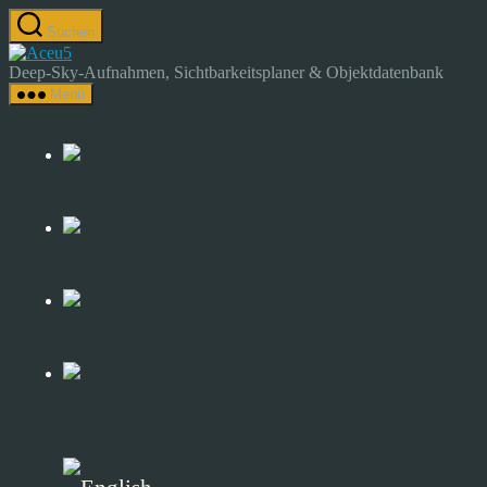
Zum
Suchen
Inhalt
Astrocamp
springen
–
Deep-Sky-Aufnahmen, Sichtbarkeitsplaner & Objektdatenbank
Astrofotografie
Menü
&
Deep-
Sky-
Katalog