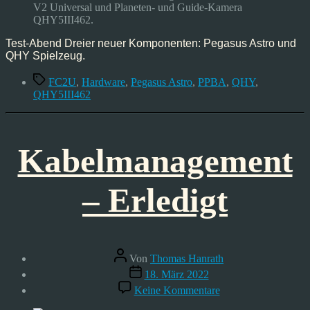
QHY5III462
V2 Universal und Planeten- und Guide-Kamera
QHY5III462.
Test-Abend Dreier neuer Komponenten: Pegasus Astro und
QHY Spielzeug.
Schlagwörter
FC2U
,
Hardware
,
Pegasus Astro
,
PPBA
,
QHY
,
QHY5III462
Kabelmanagement
– Erledigt
Beitragsautor
Von
Thomas Hanrath
Veröffentlichungsdatum
18. März 2022
zu
Keine Kommentare
Kabelmanagement