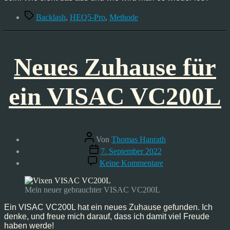
Schlagwörter
Backlash
,
HEQ5-Pro
,
Methode
Neues Zuhause für
ein VISAC VC200L
Beitragsautor
Von
Thomas Hanrath
Veröffentlichungsdatum
7. September 2022
zu
Keine Kommentare
Neues
Zuhause
für
Mein neuer gebrauchter VISAC VC200L
ein
VISAC
Ein VISAC VC200L hat ein neues Zuhause gefunden. Ich
VC200L
denke, und freue mich darauf, dass ich damit viel Freude
haben werde!