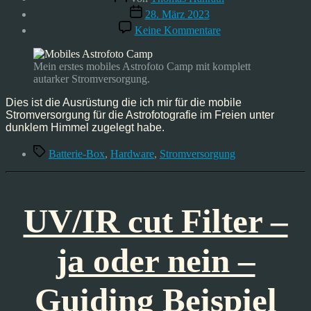
Veröffentlichungsdatum
28. März 2023
zu
Keine Kommentare
Meine
mobile
Stomversorgung
Mein erstes mobiles Astrofoto Camp mit komplett
für
autarker Stromversorgung.
die
Astrofotografie
Dies ist die Ausrüstung die ich mir für die mobile
Stromversorgung für die Astrofotografie im Freien unter
dunklem Himmel zugelegt habe.
Schlagwörter
Batterie-Box
,
Hardware
,
Stromversorgung
UV/IR cut Filter –
ja oder nein –
Guiding Beispiel