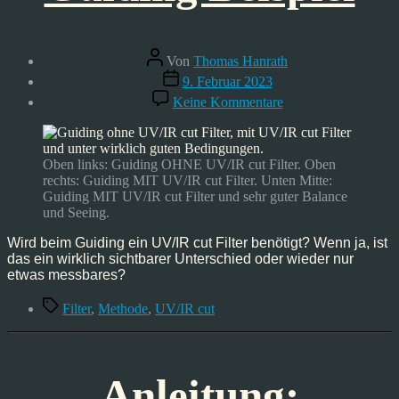
Beitragsautor
Von
Thomas Hanrath
Veröffentlichungsdatum
9. Februar 2023
zu
Keine Kommentare
UV/IR
cut
Filter
–
Oben links: Guiding OHNE UV/IR cut Filter. Oben
ja
rechts: Guiding MIT UV/IR cut Filter. Unten Mitte:
oder
Guiding MIT UV/IR cut Filter und sehr guter Balance
nein
und Seeing.
–
Guiding
Wird beim Guiding ein UV/IR cut Filter benötigt? Wenn ja, ist
Beispiel
das ein wirklich sichtbarer Unterschied oder wieder nur
etwas messbares?
Schlagwörter
Filter
,
Methode
,
UV/IR cut
Anleitung: