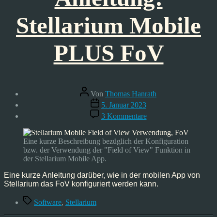
Stellarium Mobile
PLUS FoV
Beitragsautor
Von
Thomas Hanrath
Veröffentlichungsdatum
5. Januar 2023
zu
3 Kommentare
Anleitung:
Stellarium
Mobile
Eine kurze Beschreibung bezüglich der Konfiguration
PLUS
bzw. der Verwendung der "Field of View" Funktion in
FoV
der Stellarium Mobile App.
Eine kurze Anleitung darüber, wie in der mobilen App von
Stellarium das FoV konfiguriert werden kann.
Schlagwörter
Software
,
Stellarium