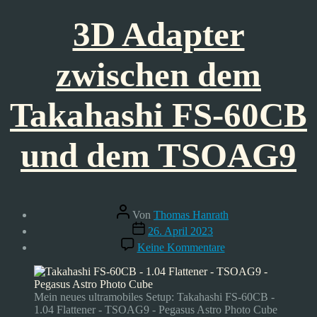
3D Adapter
zwischen dem
Takahashi FS-60CB
und dem TSOAG9
Beitragsautor
Von
Thomas Hanrath
Veröffentlichungsdatum
26. April 2023
zu
Keine Kommentare
3D
Adapter
zwischen
dem
Mein neues ultramobiles Setup: Takahashi FS-60CB -
Takahashi
1.04 Flattener - TSOAG9 - Pegasus Astro Photo Cube