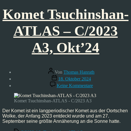
Komet Tsuchinshan-
ATLAS – C/2023
A3, Okt’24
Beitragsautor
Von
Thomas Hanrath
Veröffentlichungsdatum
18. Oktober 2024
zu
Keine Kommentare
Komet
Tsuchinshan-
ATLAS
Komet Tsuchinshan-ATLAS - C/2023 A3
–
C/2023
Der Komet ist ein langperiodischer Komet aus der Oortschen
A3,
Wolke, der Anfang 2023 entdeckt wurde und am 27.
Okt’24
September seine größte Annäherung an die Sonne hatte.
Schlagwörter