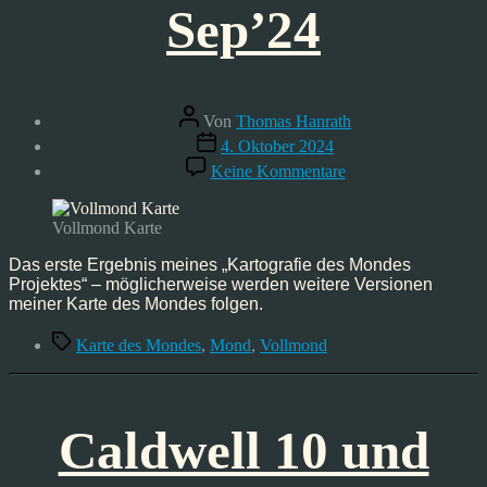
Sep’24
Beitragsautor
Von
Thomas Hanrath
Veröffentlichungsdatum
4. Oktober 2024
zu
Keine Kommentare
Karte
des
Mondes,
Vollmond Karte
Sep’24
Das erste Ergebnis meines „Kartografie des Mondes
Projektes“ – möglicherweise werden weitere Versionen
meiner Karte des Mondes folgen.
Schlagwörter
Karte des Mondes
,
Mond
,
Vollmond
Caldwell 10 und