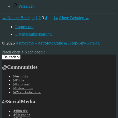
Schlagwörter
Perseiden
Seitennummerierung
←
Neuere
Beiträge
1
2
3
4
…
14
Ältere
Beiträge
→
der
Impressum
Beiträge
Datenschutzerklärung
© 2026
Astrocamp – Astrofotografie & Deep-Sky-Katalog
Nach oben
↑
Nach oben
↑
Sprache
auswählen
@Communities
@Astrobin
@Flickr
@foto (new)
@Telescopius
AVV am Hohen List
@SocialMedia
@Bluesky
@Mastodon