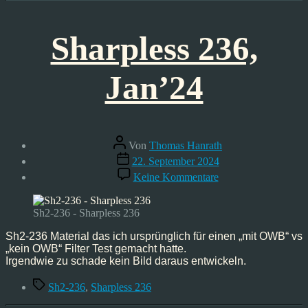
Sharpless 236,
Jan’24
Beitragsautor
Von
Thomas Hanrath
Veröffentlichungsdatum
22. September 2024
zu
Keine Kommentare
Sharpless
236,
Jan’24
Sh2-236 - Sharpless 236
Sh2-236 Material das ich ursprünglich für einen „mit OWB“ vs
„kein OWB“ Filter Test gemacht hatte.
Irgendwie zu schade kein Bild daraus entwickeln.
Schlagwörter
Sh2-236
,
Sharpless 236