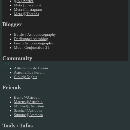
@X (Twitter)
Meta @Facebook
Meta @Instagram
Meta @Threads
Blogger
Bortle 7 Astrophotography
Dorfkuppel Astroblog
Frosth Astrophotography
Moon Conjunction 21
Community
→
←
Astronomie.de Forum
Astrotreff.de Forum
Cloudy Nights
Friends
Bernd@Astrobin
Marcus@Astrobin
Michael@Astrobin
Sascha@Astrobin
Simone@Astrobin
Tools / Infos