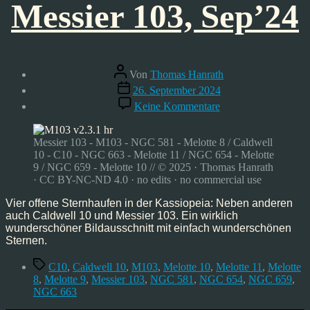
Messier 103, Sep’24
Beitragsautor
Von
Thomas Hanrath
Veröffentlichungsdatum
26. September 2024
zu
Keine Kommentare
Caldwell
10
und
Messier 103 - M103 - NGC 581 - Melotte 8 / Caldwell
Messier
10 - C10 - NGC 663 - Melotte 11 / NGC 654 - Melotte
103,
9 / NGC 659 - Melotte 10 // © 2025 · Thomas Hanrath
Sep’24
· CC BY-NC-ND 4.0 · no edits · no commercial use
Vier offene Sternhaufen in der Kassiopeia: Neben anderen
auch Caldwell 10 und Messier 103. Ein wirklich
wunderschöner Bildausschnitt mit einfach wunderschönen
Sternen.
Schlagwörter
C10
,
Caldwell 10
,
M103
,
Melotte 10
,
Melotte 11
,
Melotte
8
,
Melotte 9
,
Messier 103
,
NGC 581
,
NGC 654
,
NGC 659
,
NGC 663