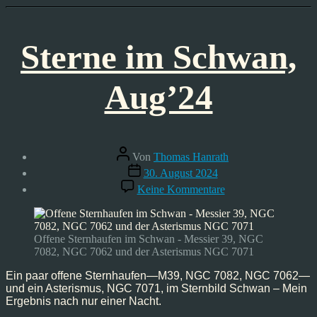
Sterne im Schwan,
Aug’24
Beitragsautor
Von
Thomas Hanrath
Veröffentlichungsdatum
30. August 2024
zu
Keine Kommentare
Sterne
im
Schwan,
Aug’24
Offene Sternhaufen im Schwan - Messier 39, NGC
7082, NGC 7062 und der Asterismus NGC 7071
Ein paar offene Sternhaufen—M39, NGC 7082, NGC 7062—
und ein Asterismus, NGC 7071, im Sternbild Schwan – Mein
Ergebnis nach nur einer Nacht.