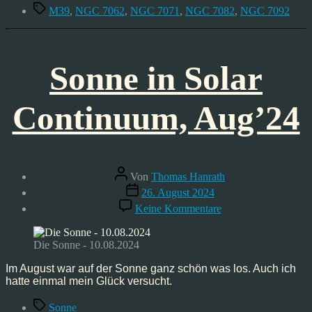
Schlagwörter
M39
,
NGC 7062
,
NGC 7071
,
NGC 7082
,
NGC 7092
Sonne in Solar
Continuum, Aug’24
Beitragsautor
Von
Thomas Hanrath
Veröffentlichungsdatum
26. August 2024
zu
Keine Kommentare
Sonne
in
Solar
Die Sonne - 10.08.2024
Continuum,
Aug’24
Im August war auf der Sonne ganz schön was los. Auch ich
hatte einmal mein Glück versucht.
Schlagwörter
Sonne