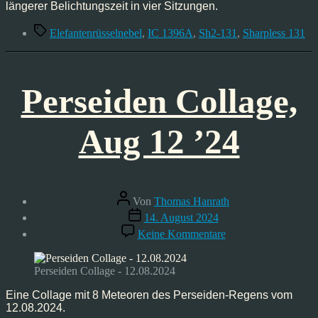
längerer Belichtungszeit in vier Sitzungen.
Schlagwörter
Elefantenrüsselnebel
,
IC 1396A
,
Sh2-131
,
Sharpless 131
Perseiden Collage,
Aug 12 ’24
Beitragsautor
Von
Thomas Hanrath
Veröffentlichungsdatum
14. August 2024
zu
Keine Kommentare
Perseiden
Collage,
Aug
Perseiden Collage - 12.08.2024
12
’24
Eine Collage mit 8 Meteoren des Perseiden-Regens vom
12.08.2024.