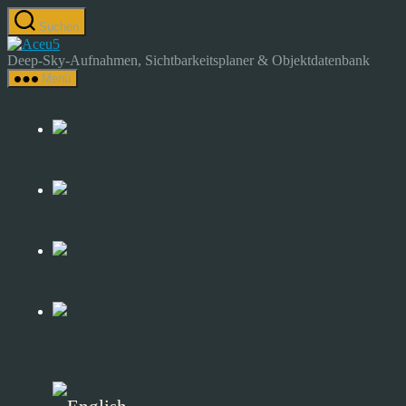
Zum
Suchen
Inhalt
Astrocamp
springen
–
Deep-Sky-Aufnahmen, Sichtbarkeitsplaner & Objektdatenbank
Astrofotografie
Menü
&
Deep-
Sky-
Katalog