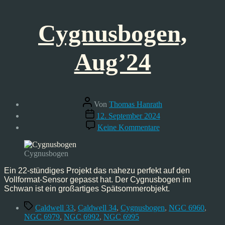
Cygnusbogen,
Aug’24
Beitragsautor
Von
Thomas Hanrath
Veröffentlichungsdatum
12. September 2024
zu
Keine Kommentare
Cygnusbogen,
Aug’24
Cygnusbogen
Ein 22-stündiges Projekt das nahezu perfekt auf den
Vollformat-Sensor gepasst hat. Der Cygnusbogen im
Schwan ist ein großartiges Spätsommerobjekt.
Schlagwörter
Caldwell 33
,
Caldwell 34
,
Cygnusbogen
,
NGC 6960
,
NGC 6979
,
NGC 6992
,
NGC 6995