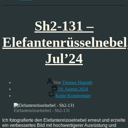
Sh2-131 –
Elefantenrüsselnebel
Jul’24
Beitragsautor
Von
Thomas Hanrath
Veröffentlichungsdatum
19. August 2024
zu
Keine Kommentare
Sh2-
131
–
Elefantenrüsselnebel - Sh2-131
Elefantenrüsselnebel
Jul’24
Ich fotografierte den Elefantenrüsselnebel erneut und erzielte
ein verbessertes Bild mit hochwertigerer Ausrüstung und