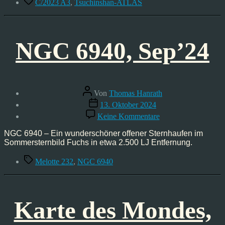
C/2023 A3
,
Tsuchinshan-ATLAS
NGC 6940, Sep’24
Beitragsautor
Von
Thomas Hanrath
Veröffentlichungsdatum
13. Oktober 2024
zu
Keine Kommentare
NGC
6940,
NGC 6940 – Ein wunderschöner offener Sternhaufen im
Sep’24
Sommersternbild Fuchs in etwa 2.500 LJ Entfernung.
Schlagwörter
Melotte 232
,
NGC 6940
Karte des Mondes,