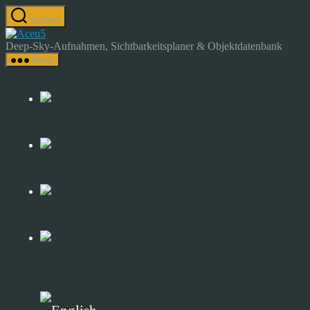
Zum
Suchen
Inhalt
Astrocamp
springen
–
Deep-Sky-Aufnahmen, Sichtbarkeitsplaner & Objektdatenbank
Astrofotografie
Menü
&
Deep-
Sky-
Katalog