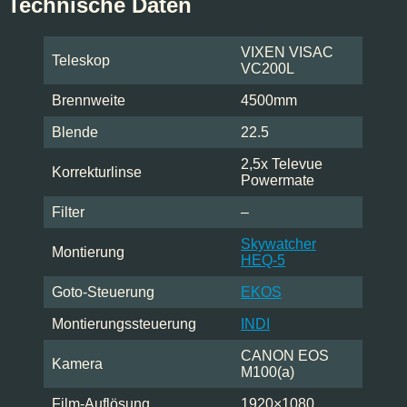
Technische Daten
VIXEN VISAC
Teleskop
VC200L
Brennweite
4500mm
Blende
22.5
2,5x Televue
Korrekturlinse
Powermate
Filter
–
Skywatcher
Montierung
HEQ-5
Goto-Steuerung
EKOS
Montierungssteuerung
INDI
CANON EOS
Kamera
M100(a)
Film-Auflösung
1920×1080