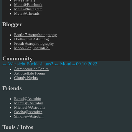
@X (Twitter)
Meta @Facebook
Meta @Instagram
Meta @Threads
Blogger
Bortle 7 Astrophotography
Dorfkuppel Astroblog
Frosth Astrophotography
Moon Conjunction 21
Community
← Wie sieht Backlash aus?
← Mond – 09.10.2022
Astronomie.de Forum
Astrotreff.de Forum
Cloudy Nights
Friends
Bernd@Astrobin
Marcus@Astrobin
Michael@Astrobin
Sascha@Astrobin
Simone@Astrobin
Tools / Infos