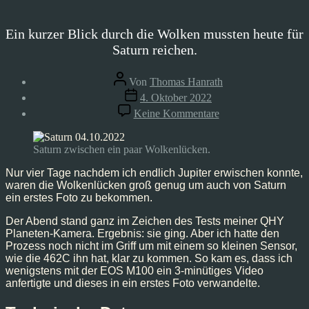
Ein kurzer Blick durch die Wolken mussten heute für
Saturn reichen.
Beitragsautor
Von
Thomas Hanrath
Veröffentlichungsdatum
4. Oktober 2022
zu
Keine Kommentare
Astrofoto:
Saturn
–
Saturn zwischen ein paar Wolkenlücken.
04.10.2022
Nur vier Tage nachdem ich endlich Jupiter erwischen konnte,
waren die Wolkenlücken groß genug um auch von Saturn
ein erstes Foto zu bekommen.
Der Abend stand ganz im Zeichen des Tests meiner QHY
Planeten-Kamera. Ergebnis: sie ging. Aber ich hatte den
Prozess noch nicht im Griff um mit einem so kleinen Sensor,
wie die 462C ihn hat, klar zu kommen. So kam es, dass ich
wenigstens mit der EOS M100 ein 3-minütiges Video
anfertigte und dieses in ein erstes Foto verwandelte.