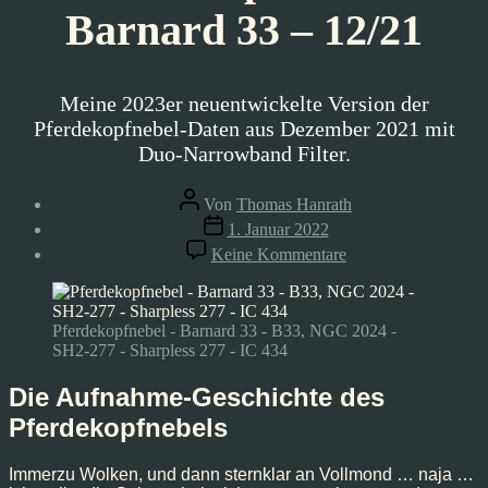
Barnard 33 – 12/21
Meine 2023er neuentwickelte Version der
Pferdekopfnebel-Daten aus Dezember 2021 mit
Duo-Narrowband Filter.
Beitragsautor
Von
Thomas Hanrath
Veröffentlichungsdatum
1. Januar 2022
zu
Keine Kommentare
Astrofoto:
Pferdekopfnebel
–
Barnard
Pferdekopfnebel - Barnard 33 - B33, NGC 2024 -
33
SH2-277 - Sharpless 277 - IC 434
–
12/21
Die Aufnahme-Geschichte des
Pferdekopfnebels
Immerzu Wolken, und dann sternklar an Vollmond … naja …