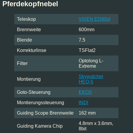
Pferdekopfnebel
Teleskop
VIXEN ED80sf
Brennweite
600mm
Blende
7.5
Korrekturlinse
TSFlat2
Optolong L-
Filter
Extreme
Skywatcher
Montierung
HEQ-5
Goto-Steuerung
EKOS
Montierungssteuerung
INDI
Guiding Scope Brennweite
162 mm
4.8mm x 3.6mm,
Guiding Kamera Chip
8bit