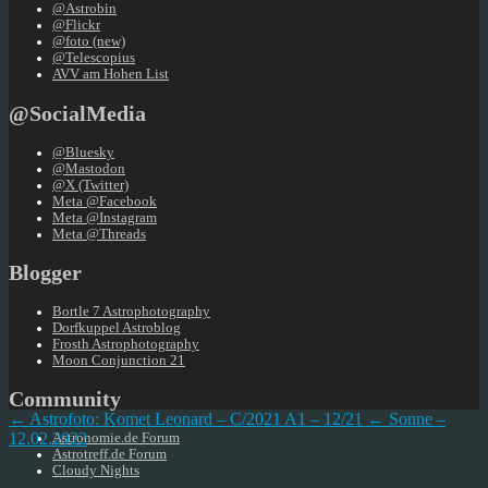
@Astrobin
@Flickr
@foto (new)
@Telescopius
AVV am Hohen List
@SocialMedia
@Bluesky
@Mastodon
@X (Twitter)
Meta @Facebook
Meta @Instagram
Meta @Threads
Blogger
Bortle 7 Astrophotography
Dorfkuppel Astroblog
Frosth Astrophotography
Moon Conjunction 21
Community
← Astrofoto: Komet Leonard – C/2021 A1 – 12/21
← Sonne –
12.02.2022
Astronomie.de Forum
Astrotreff.de Forum
Cloudy Nights