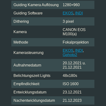
Guiding Kamera Auflösung
1280×960
Guiding Software
EKOS
,
INDI
Dithering
3 pixel
CANON EOS
Kamera
M100(a)
Methode
Fokalprojektion
EKOS
,
INDI
,
Kamerasteuerung
Gphoto2
20.12.2021 u.
Aufnahmedatum
21.12.2021
Belichtungszeit Lights
48x180s
Empfindlichkeit
ISO 1600
Entwicklungsdatum
23.12.2021
Nachentwicklungsdatum
21.12.2023