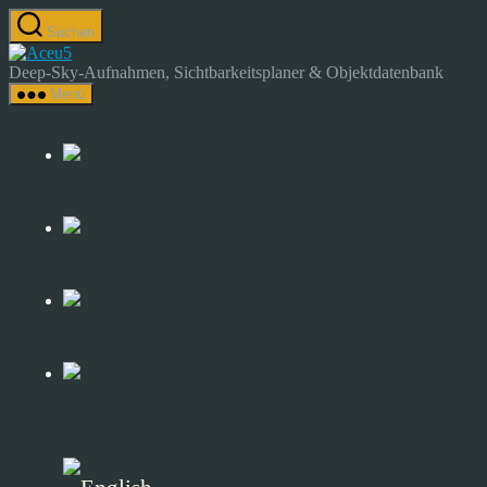
Zum
Suchen
Inhalt
Astrocamp
springen
–
Deep-Sky-Aufnahmen, Sichtbarkeitsplaner & Objektdatenbank
Astrofotografie
Menü
&
Deep-
Sky-
Katalog