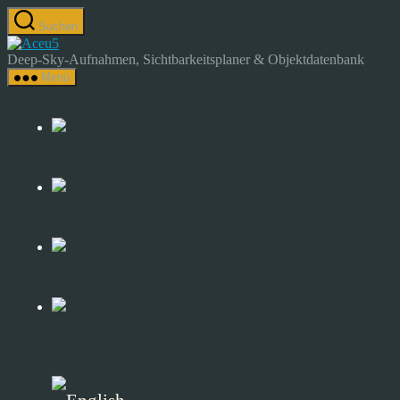
Zum
Suchen
Inhalt
Astrocamp
springen
–
Deep-Sky-Aufnahmen, Sichtbarkeitsplaner & Objektdatenbank
Astrofotografie
Menü
&
Deep-
Sky-
Katalog