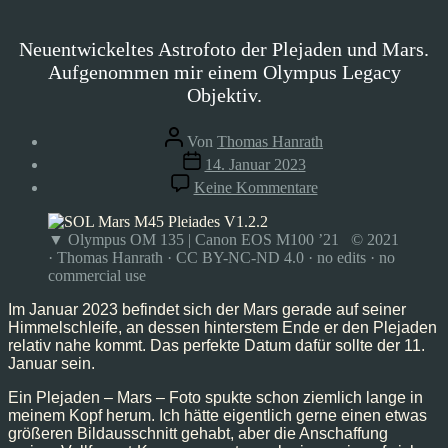
Neuentwickeltes Astrofoto der Plejaden und Mars.
Aufgenommen mir einem Olympus Legacy
Objektiv.
Beitragsautor
Von
Thomas Hanrath
Veröffentlichungsdatum
14. Januar 2023
zu
Keine Kommentare
Mars
und
Plejaden,
▼ Olympus OM 135 | Canon EOS M100 ’21 © 2021
Jan’23
· Thomas Hanrath · CC BY-NC-ND 4.0 · no edits · no
commercial use
Im Januar 2023 befindet sich der Mars gerade auf seiner
Himmelschleife, an dessen hinterstem Ende er den Plejaden
relativ nahe kommt. Das perfekte Datum dafür sollte der 11.
Januar sein.
Ein Plejaden – Mars – Foto spukte schon ziemlich lange in
meinem Kopf herum. Ich hätte eigentlich gerne einen etwas
größeren Bildausschnitt gehabt, aber die Anschaffung