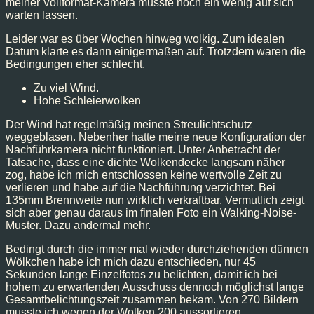
meiner Vollformat-Kamera musste noch ein wenig auf sich
warten lassen.
Leider war es über Wochen hinweg wolkig. Zum idealen
Datum klarte es dann einigermaßen auf. Trotzdem waren die
Bedingungen eher schlecht.
Zu viel Wind.
Hohe Schleierwolken
Der Wind hat regelmäßig meinen Streulichtschutz
weggeblasen. Nebenher hatte meine neue Konfiguration der
Nachführkamera nicht funktioniert. Unter Anbetracht der
Tatsache, dass eine dichte Wolkendecke langsam näher
zog, habe ich mich entschlossen keine wertvolle Zeit zu
verlieren und habe auf die Nachführung verzichtet. Bei
135mm Brennweite nun wirklich verkraftbar. Vermutlich zeigt
sich aber genau daraus im finalen Foto ein Walking-Noise-
Muster. Dazu andermal mehr.
Bedingt durch die immer mal wieder durchziehenden dünnen
Wölkchen habe ich mich dazu entschieden, nur 45
Sekunden lange Einzelfotos zu belichten, damit ich bei
hohem zu erwartenden Ausschuss dennoch möglichst lange
Gesamtbelichtungszeit zusammen bekam. Von 270 Bildern
musste ich wegen der Wolken 200 aussortieren.