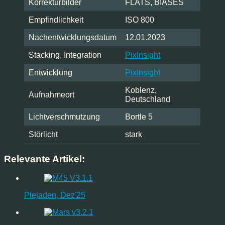
Korrekturbilder
FLATS, BIASES
Empfindlichkeit
ISO 800
Nachentwicklungsdatum
12.01.2023
Stacking, Integration
PixInsight
Entwicklung
PixInsight
Koblenz,
Aufnahmeort
Deutschland
Lichtverschmutzung
Bortle 5
Störlicht
stark
Relevante Artikel:
Plejaden, Dez'25