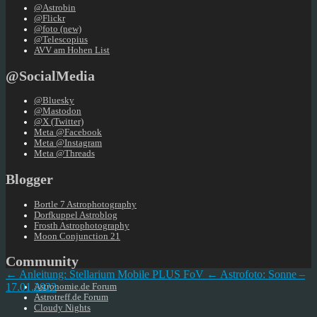
@Astrobin
@Flickr
@foto (new)
@Telescopius
AVV am Hohen List
@SocialMedia
@Bluesky
@Mastodon
@X (Twitter)
Meta @Facebook
Meta @Instagram
Meta @Threads
Blogger
Bortle 7 Astrophotography
Dorfkuppel Astroblog
Frosth Astrophotography
Moon Conjunction 21
Community
← Anleitung: Stellarium Mobile PLUS FoV
← Astrofoto: Sonne –
17.01.2023
Astronomie.de Forum
Astrotreff.de Forum
Cloudy Nights